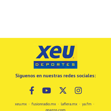
Síguenos en nuestras redes sociales:
xeu.mx
·
fusionradio.mx
·
lafiera.mx
·
ya.fm
·
gpazos.com