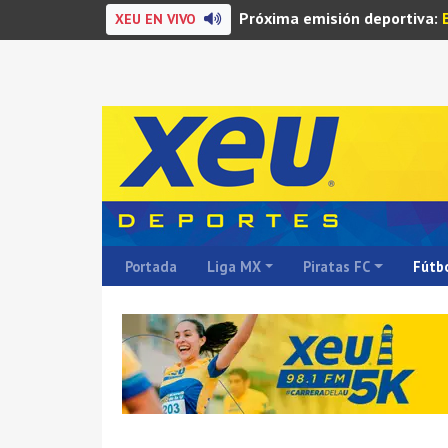
Próxima emisión deportiva:
XEU EN VIVO
Portada
Liga MX
Piratas FC
Fútbo