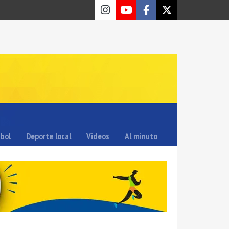
sbol
Deporte local
Videos
Al minuto