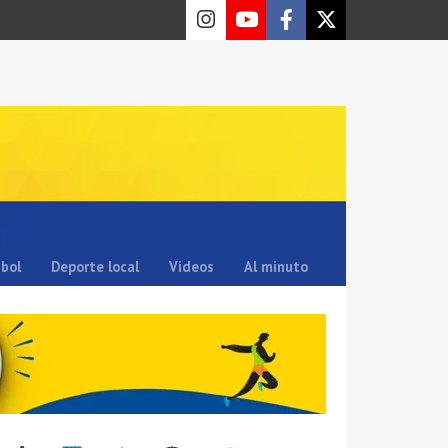
sbol
Deporte local
Videos
Al minuto