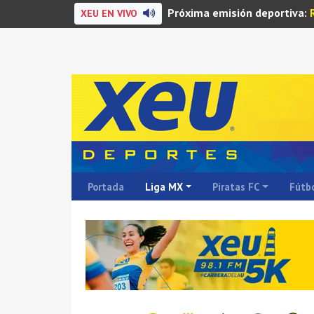
Próxima emisión deportiva:
XEU EN VIVO
Portada
Liga MX
Piratas FC
Fútbo