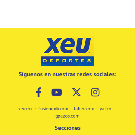
Síguenos en nuestras redes sociales:
xeu.mx
·
fusionradio.mx
·
lafiera.mx
·
ya.fm
·
gpazos.com
Secciones