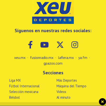
Síguenos en nuestras redes sociales:
xeu.mx
·
fusionradio.mx
·
lafiera.mx
·
ya.fm
·
gpazos.com
Secciones
Liga MX
Más Deportes
Fútbol Internacional
Máquina del Tiempo
Selección mexicana
Videos
Béisbol
Al minuto