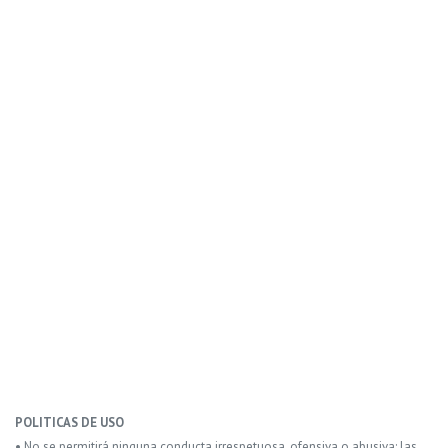
POLITICAS DE USO
• No se permitirá ninguna conducta irrespetuosa, ofensiva o abusiva: las