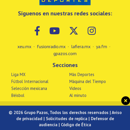
Síguenos en nuestras redes sociales:
xeu.mx
·
fusionradio.mx
·
lafiera.mx
·
ya.fm
·
gpazos.com
Secciones
Liga MX
Más Deportes
Fútbol Internacional
Máquina del Tiempo
Selección mexicana
Videos
Béisbol
Al minuto
© 2026 Grupo Pazos, Todos los derechos reservados |
Aviso
de privacidad
|
Solicitudes de replica
|
Defensor de
audiencia
|
Código de Ética