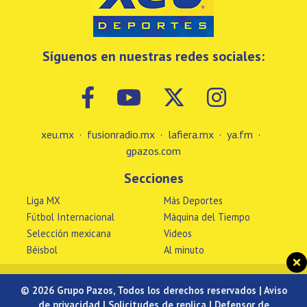
Síguenos en nuestras redes sociales:
xeu.mx
·
fusionradio.mx
·
lafiera.mx
·
ya.fm
·
gpazos.com
Secciones
Liga MX
Más Deportes
Fútbol Internacional
Máquina del Tiempo
Selección mexicana
Videos
Béisbol
Al minuto
© 2026 Grupo Pazos, Todos los derechos reservados |
Aviso
de privacidad
|
Solicitudes de replica
|
Defensor de