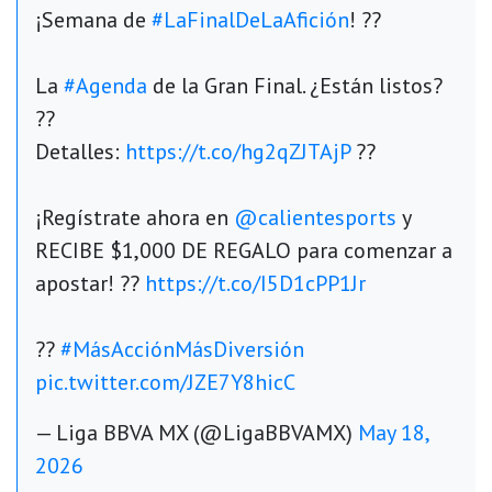
¡Semana de
#LaFinalDeLaAfición
! ??
La
#Agenda
de la Gran Final. ¿Están listos?
??
Detalles:
https://t.co/hg2qZJTAjP
??
¡Regístrate ahora en
@calientesports
y
RECIBE $1,000 DE REGALO para comenzar a
apostar! ??
https://t.co/I5D1cPP1Jr
??
#MásAcciónMásDiversión
pic.twitter.com/JZE7Y8hicC
— Liga BBVA MX (@LigaBBVAMX)
May 18,
2026