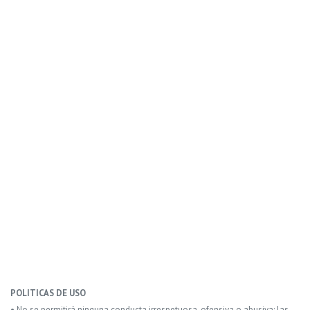
POLITICAS DE USO
• No se permitirá ninguna conducta irrespetuosa, ofensiva o abusiva: las