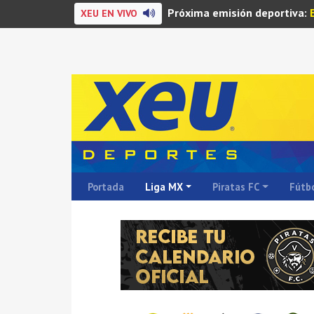
Próxima emisión deportiva:
XEU EN VIVO
Portada
Liga MX
Piratas FC
Fútbo