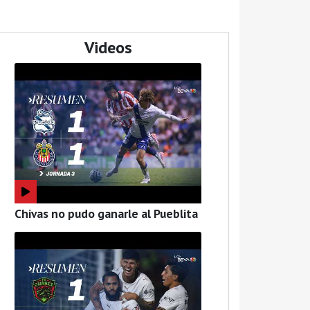
Videos
Chivas no pudo ganarle al Pueblita