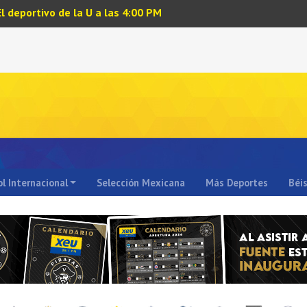
El deportivo de la U a las 4:00 PM
l Internacional
Selección Mexicana
Más Deportes
Béi