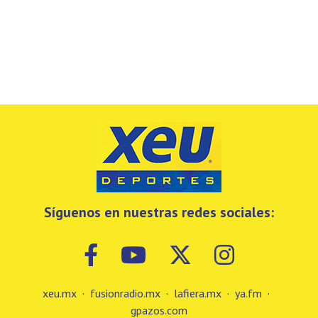
Síguenos en nuestras redes sociales:
xeu.mx
·
fusionradio.mx
·
lafiera.mx
·
ya.fm
·
gpazos.com