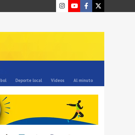
sbol
Deporte local
Videos
Al minuto