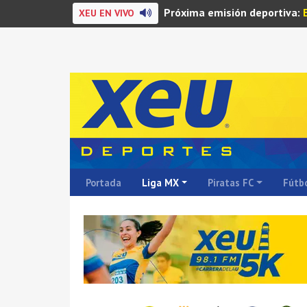
Próxima emisión deportiva:
XEU EN VIVO
Portada
Liga MX
Piratas FC
Fútbo