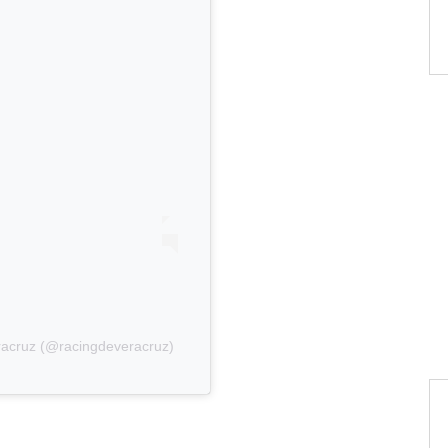
racruz (@racingdeveracruz)