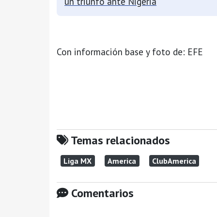
un triunfo ante Nigeria
Con información base y foto de: EFE
Temas relacionados
Liga MX
America
ClubAmerica
Comentarios