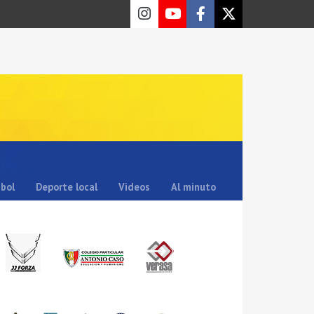
sbol
Deporte local
Videos
Al minuto