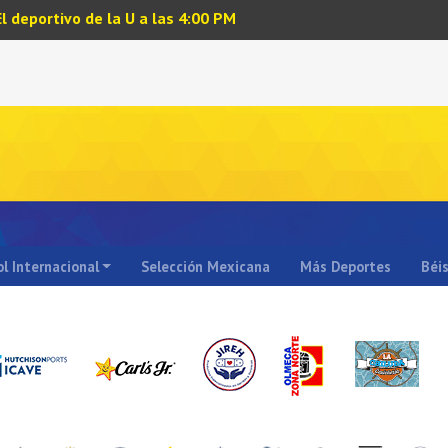
El deportivo de la U a las 4:00 PM
l Internacional
Selección Mexicana
Más Deportes
Béi