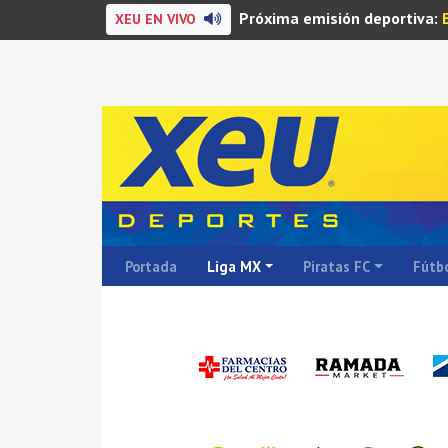
Próxima emisión deportiva:
XEU EN VIVO
Portada
Liga MX
Piratas FC
Fútbo