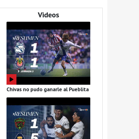
Videos
Chivas no pudo ganarle al Pueblita