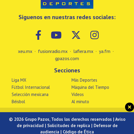
Síguenos en nuestras redes sociales:
xeu.mx
·
fusionradio.mx
·
lafiera.mx
·
ya.fm
·
gpazos.com
Secciones
Liga MX
Más Deportes
Fútbol Internacional
Máquina del Tiempo
Selección mexicana
Videos
Béisbol
Al minuto
© 2026 Grupo Pazos, Todos los derechos reservados |
Aviso
de privacidad
|
Solicitudes de replica
|
Defensor de
audiencia
|
Código de Ética