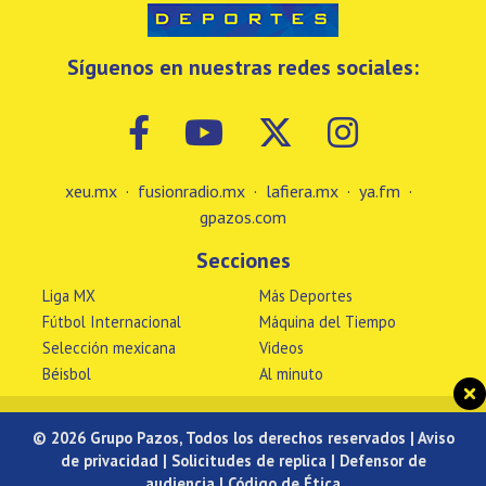
Síguenos en nuestras redes sociales:
xeu.mx
·
fusionradio.mx
·
lafiera.mx
·
ya.fm
·
gpazos.com
Secciones
Liga MX
Más Deportes
Fútbol Internacional
Máquina del Tiempo
Selección mexicana
Videos
Béisbol
Al minuto
© 2026 Grupo Pazos, Todos los derechos reservados |
Aviso
de privacidad
|
Solicitudes de replica
|
Defensor de
audiencia
|
Código de Ética