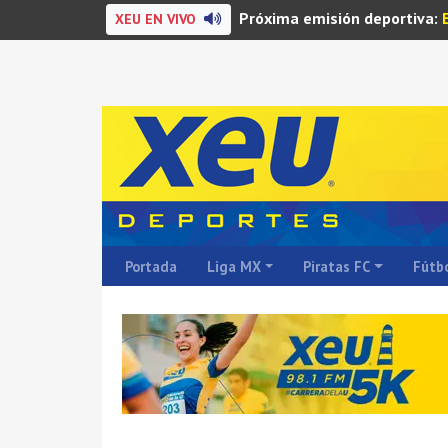
Próxima emisión deportiva:
XEU EN VIVO
Portada
Liga MX
Piratas FC
Fútbo