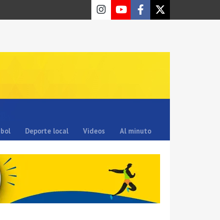
sbol
Deporte local
Videos
Al minuto