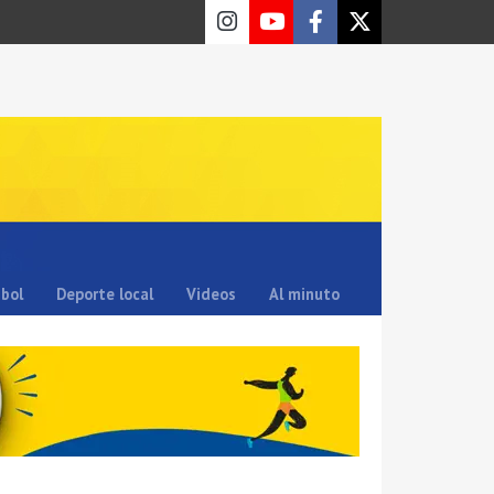
sbol
Deporte local
Videos
Al minuto