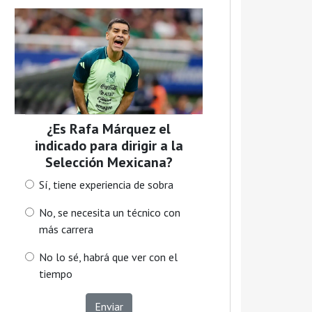
¿Es Rafa Márquez el
indicado para dirigir a la
Selección Mexicana?
Sí, tiene experiencia de sobra
No, se necesita un técnico con
más carrera
No lo sé, habrá que ver con el
tiempo
Enviar