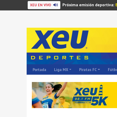
Próxima emisión deportiva:
XEU EN VIVO
Portada
Liga MX
Piratas FC
Fútbo