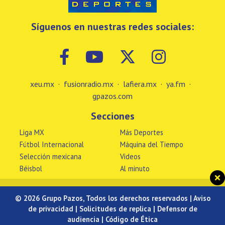
Síguenos en nuestras redes sociales:
xeu.mx
·
fusionradio.mx
·
lafiera.mx
·
ya.fm
·
gpazos.com
Secciones
Liga MX
Más Deportes
Fútbol Internacional
Máquina del Tiempo
Selección mexicana
Videos
Béisbol
Al minuto
© 2026 Grupo Pazos, Todos los derechos reservados |
Aviso
de privacidad
|
Solicitudes de replica
|
Defensor de
audiencia
|
Código de Ética