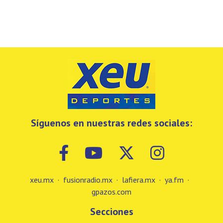
Síguenos en nuestras redes sociales:
xeu.mx
·
fusionradio.mx
·
lafiera.mx
·
ya.fm
·
gpazos.com
Secciones