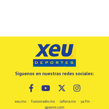
Síguenos en nuestras redes sociales:
xeu.mx
·
fusionradio.mx
·
lafiera.mx
·
ya.fm
·
gpazos.com