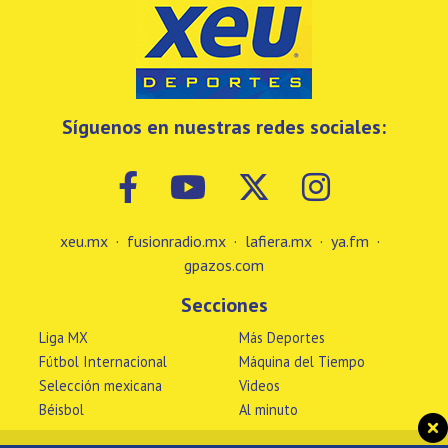
Síguenos en nuestras redes sociales:
xeu.mx
·
fusionradio.mx
·
lafiera.mx
·
ya.fm
·
gpazos.com
Secciones
Liga MX
Más Deportes
Fútbol Internacional
Máquina del Tiempo
Selección mexicana
Videos
Béisbol
Al minuto