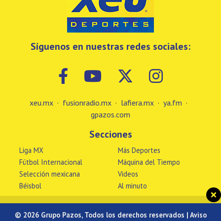
Síguenos en nuestras redes sociales:
xeu.mx
·
fusionradio.mx
·
lafiera.mx
·
ya.fm
·
gpazos.com
Secciones
Liga MX
Más Deportes
Fútbol Internacional
Máquina del Tiempo
Selección mexicana
Videos
Béisbol
Al minuto
© 2026 Grupo Pazos, Todos los derechos reservados |
Aviso