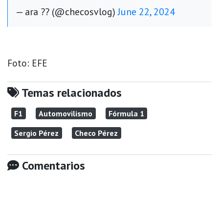
— ara ?? (@checosvlog)
June 22, 2024
Foto: EFE
Temas relacionados
F1
Automovilismo
Fórmula 1
Sergio Pérez
Checo Pérez
Comentarios