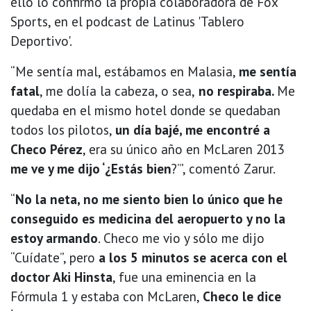
ello lo confirmó la propia colaboradora de Fox
Sports, en el podcast de Latinus 'Tablero
Deportivo'.
“Me sentía mal, estábamos en Malasia,
me sentía
fatal
, me dolía la cabeza, o sea,
no respiraba.
Me
quedaba en el mismo hotel donde se quedaban
todos los pilotos,
un día bajé, me encontré a
Checo Pérez
, era su único año en McLaren 2013
me ve y me dijo ‘¿Estás bien
?’”, comentó Zarur.
“
No la neta, no me siento bien lo único que he
conseguido es medicina del aeropuerto y no la
estoy armando
. Checo me vio y sólo me dijo
“Cuídate”, pero
a los 5 minutos se acerca con el
doctor Aki Hinsta
, fue una eminencia en la
Fórmula 1 y estaba con McLaren,
Checo le dice