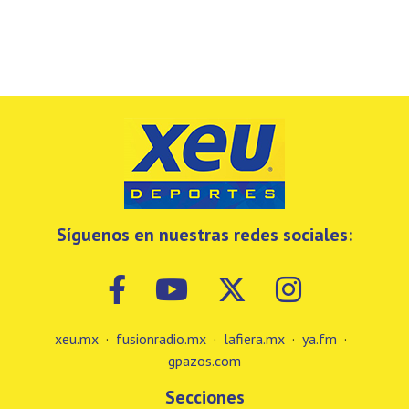
Síguenos en nuestras redes sociales:
xeu.mx
·
fusionradio.mx
·
lafiera.mx
·
ya.fm
·
gpazos.com
Secciones