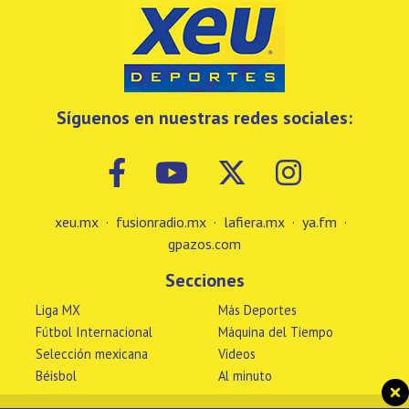
Síguenos en nuestras redes sociales:
xeu.mx
·
fusionradio.mx
·
lafiera.mx
·
ya.fm
·
gpazos.com
Secciones
Liga MX
Más Deportes
Fútbol Internacional
Máquina del Tiempo
Selección mexicana
Videos
Béisbol
Al minuto