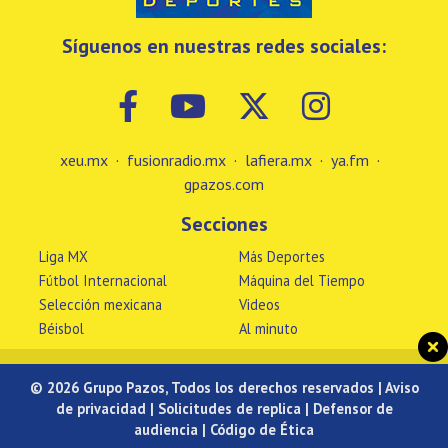
Síguenos en nuestras redes sociales:
xeu.mx
·
fusionradio.mx
·
lafiera.mx
·
ya.fm
·
gpazos.com
Secciones
Liga MX
Más Deportes
Fútbol Internacional
Máquina del Tiempo
Selección mexicana
Videos
Béisbol
Al minuto
© 2026 Grupo Pazos, Todos los derechos reservados |
Aviso
de privacidad
|
Solicitudes de replica
|
Defensor de
audiencia
|
Código de Ética