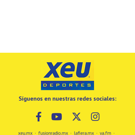
Síguenos en nuestras redes sociales:
xeu.mx
·
fusionradio.mx
·
lafiera.mx
·
ya.fm
·