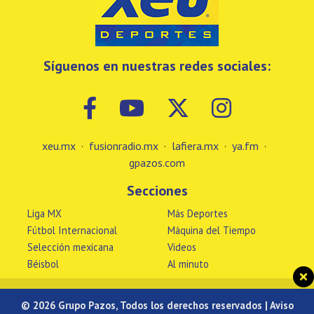
Síguenos en nuestras redes sociales:
xeu.mx
·
fusionradio.mx
·
lafiera.mx
·
ya.fm
·
gpazos.com
Secciones
Liga MX
Más Deportes
Fútbol Internacional
Máquina del Tiempo
Selección mexicana
Videos
Béisbol
Al minuto
© 2026 Grupo Pazos, Todos los derechos reservados |
Aviso