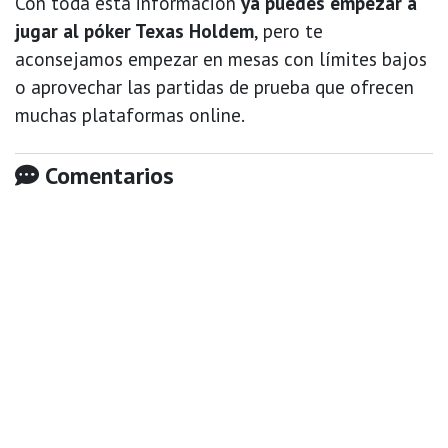
Con toda esta información
ya puedes empezar a
jugar al póker Texas Holdem
, pero te
aconsejamos empezar en mesas con límites bajos
o aprovechar las partidas de prueba que ofrecen
muchas plataformas online.
Comentarios