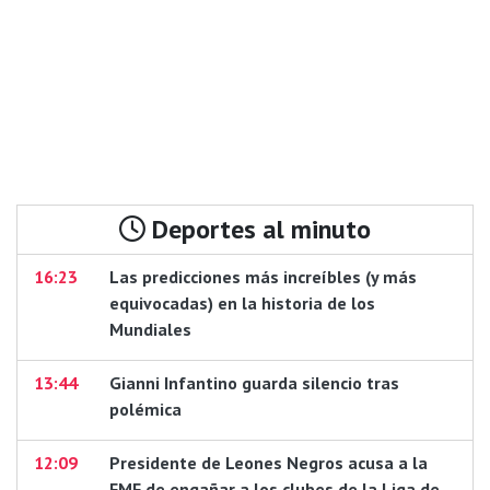
Deportes al minuto
16:23
Las predicciones más increíbles (y más
equivocadas) en la historia de los
Mundiales
13:44
Gianni Infantino guarda silencio tras
polémica
12:09
Presidente de Leones Negros acusa a la
FMF de engañar a los clubes de la Liga de