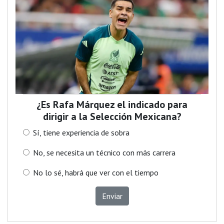
¿Es Rafa Márquez el indicado para
dirigir a la Selección Mexicana?
Sí, tiene experiencia de sobra
No, se necesita un técnico con más carrera
No lo sé, habrá que ver con el tiempo
Enviar