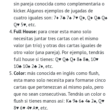
sin pareja conocida como complementaria o
kicker. Algunos ejemplos de jugadas de
cuatro iguales son: 7♦ 7♣ 7♠ 7♥ Q♦, Q♦ Q♣ Q♠
Q♥ 5♥, etc.
Full House:
para crear esta mano solo
necesitas juntar tres cartas con el mismo
valor (un trío) y otras dos cartas iguales de
otro valor (una pareja). Por ejemplo, tendrás
full house si tienes: Q♥ Q♣ Q♦ 8♠ 8♣, 10♥
10♣ 10♠ 2♣ 2♦, etc.
Color:
más conocida en inglés como flush,
esta mano solo necesita para formarse cinco
cartas que pertenezcan al mismo palo, pero
que no sean consecutivas. Tendrás un color o
flush si tienes manos así: K♠ 9♠ 6♠ 4♠ 2♠, Q♥
8♥ 6♥ 4♥ A♥, etc.