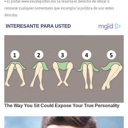
• El portal www.xeudeportes.mx se reserva el derecho de retirar o
censurar cualquier comentario que incumpla la política de uso antes
descrita.