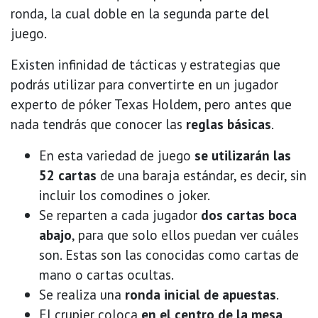
ronda, la cual doble en la segunda parte del
juego.
Existen infinidad de tácticas y estrategias que
podrás utilizar para convertirte en un jugador
experto de póker Texas Holdem, pero antes que
nada tendrás que conocer las
reglas básicas
.
En esta variedad de juego
se utilizarán las
52 cartas
de una baraja estándar, es decir, sin
incluir los comodines o joker.
Se reparten a cada jugador
dos cartas boca
abajo
, para que solo ellos puedan ver cuáles
son. Estas son las conocidas como cartas de
mano o cartas ocultas.
Se realiza una
ronda inicial de apuestas
.
El crupier coloca
en el centro de la mesa