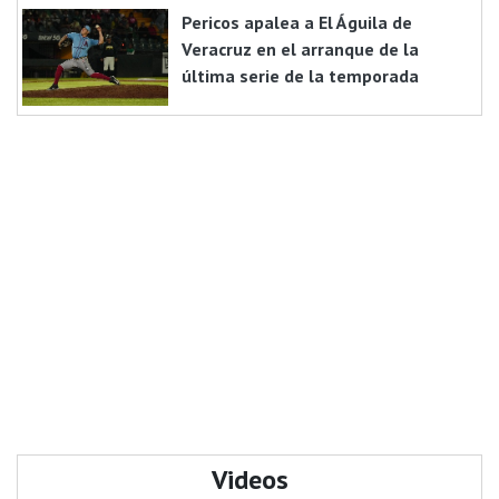
Pericos apalea a El Águila de
Veracruz en el arranque de la
última serie de la temporada
Videos