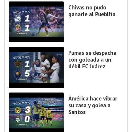
Chivas no pudo
ganarle al Pueblita
Pumas se despacha
con goleada a un
débil FC Juárez
América hace vibrar
su casa y golea a
Santos