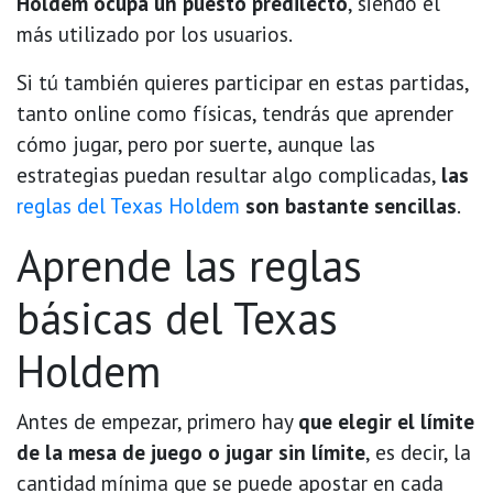
Holdem ocupa un puesto predilecto
, siendo el
más utilizado por los usuarios.
Si tú también quieres participar en estas partidas,
tanto online como físicas, tendrás que aprender
cómo jugar, pero por suerte, aunque las
estrategias puedan resultar algo complicadas,
las
reglas del Texas Holdem
son bastante sencillas
.
Aprende las reglas
básicas del Texas
Holdem
Antes de empezar, primero hay
que elegir el límite
de la mesa de juego o jugar sin límite
, es decir, la
cantidad mínima que se puede apostar en cada