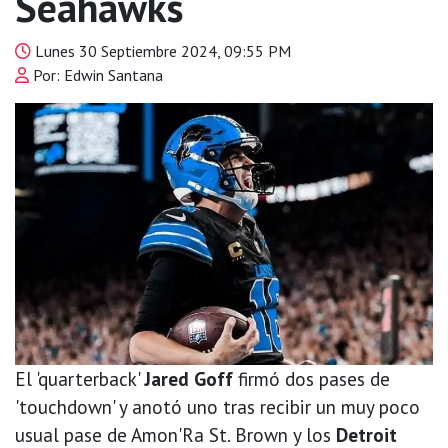
Seahawks
Lunes 30 Septiembre 2024, 09:55 PM
Por: Edwin Santana
El 'quarterback'
Jared Goff
firmó dos pases de
'touchdown' y anotó uno tras recibir un muy poco
usual pase de Amon'Ra St. Brown y los
Detroit