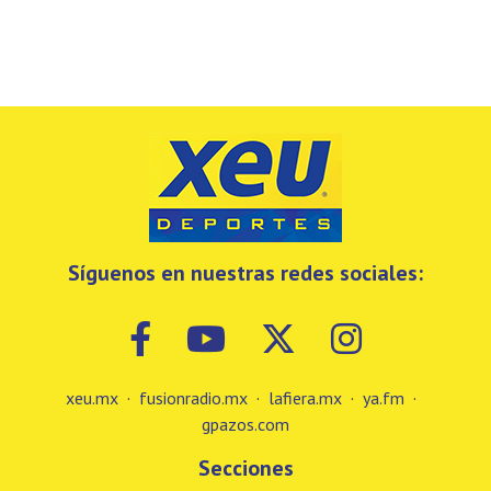
Síguenos en nuestras redes sociales:
xeu.mx
·
fusionradio.mx
·
lafiera.mx
·
ya.fm
·
gpazos.com
Secciones