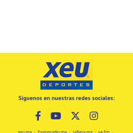
Síguenos en nuestras redes sociales:
xeu.mx
·
fusionradio.mx
·
lafiera.mx
·
ya.fm
·