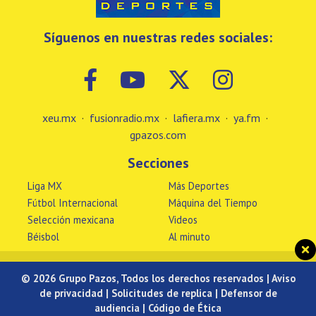
Síguenos en nuestras redes sociales:
xeu.mx
·
fusionradio.mx
·
lafiera.mx
·
ya.fm
·
gpazos.com
Secciones
Liga MX
Más Deportes
Fútbol Internacional
Máquina del Tiempo
Selección mexicana
Videos
Béisbol
Al minuto
© 2026 Grupo Pazos, Todos los derechos reservados |
Aviso
de privacidad
|
Solicitudes de replica
|
Defensor de
audiencia
|
Código de Ética