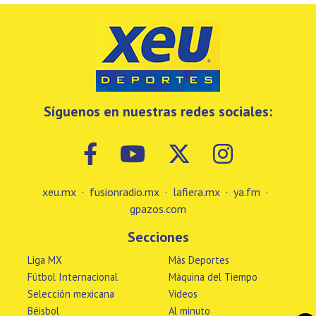
Síguenos en nuestras redes sociales:
xeu.mx
·
fusionradio.mx
·
lafiera.mx
·
ya.fm
·
gpazos.com
Secciones
Liga MX
Más Deportes
Fútbol Internacional
Máquina del Tiempo
Selección mexicana
Videos
Béisbol
Al minuto