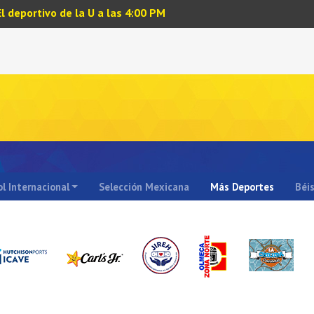
El deportivo de la U a las 4:00 PM
l Internacional
Selección Mexicana
Más Deportes
Béi