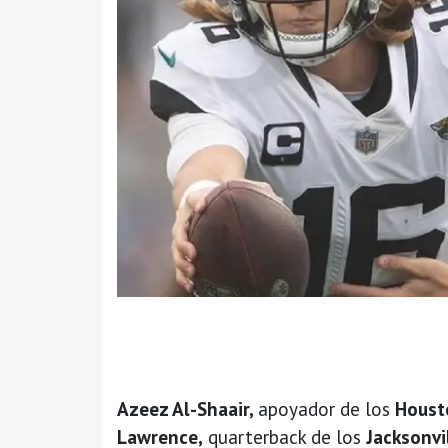
Azeez Al-Shaair,
apoyador de los
Houst
Lawrence,
quarterback de los
Jacksonvi