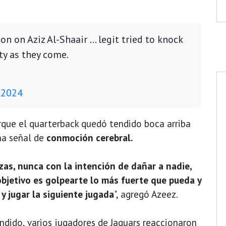
n on Aziz Al-Shaair … legit tried to knock
ty as they come.
 2024
rque el quarterback quedó tendido boca arriba
una señal de
conmoción cerebral.
as, nunca con la intención de dañar a nadie,
objetivo es golpearte lo más fuerte que pueda y
y jugar la siguiente jugada
", agregó Azeez.
ndido, varios jugadores de Jaguars reaccionaron