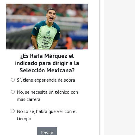
¿Es Rafa Márquez el
indicado para dirigir a la
Selección Mexicana?
Sí, tiene experiencia de sobra
No, se necesita un técnico con
más carrera
No lo sé, habrá que ver con el
tiempo
Enviar