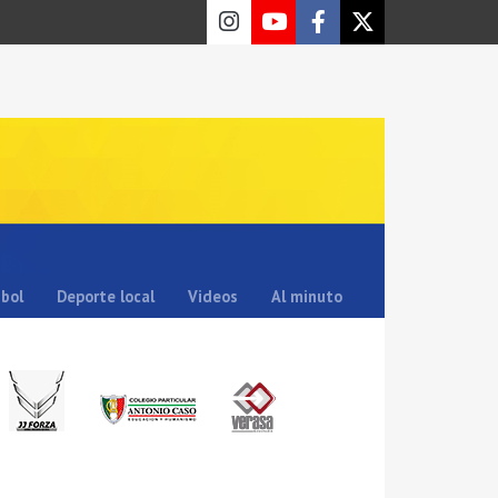
sbol
Deporte local
Videos
Al minuto