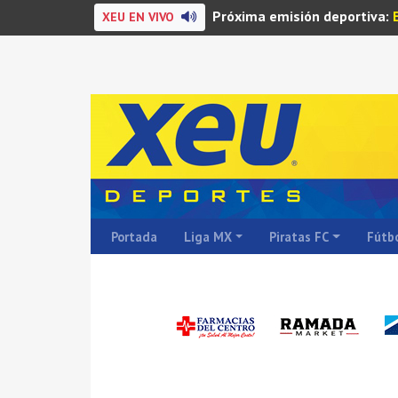
Próxima emisión deportiva:
XEU EN VIVO
Portada
Liga MX
Piratas FC
Fútbo