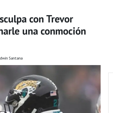
isculpa con Trevor
inarle una conmoción
Edwin Santana