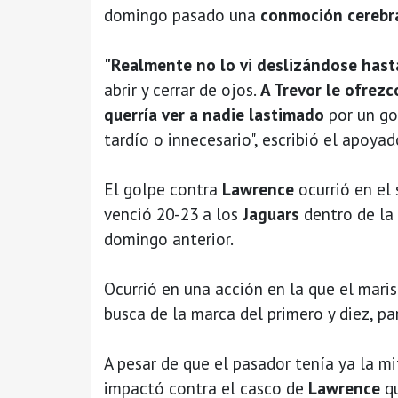
domingo pasado una
conmoción cerebra
"Realmente no lo vi deslizándose hast
abrir y cerrar de ojos.
A Trevor le ofrezc
querría ver a nadie lastimado
por un go
tardío o innecesario", escribió el apoyad
El golpe contra
Lawrence
ocurrió en el
venció 20-23 a los
Jaguars
dentro de la
domingo anterior.
Ocurrió en una acción en la que el mari
busca de la marca del primero y diez, pa
A pesar de que el pasador tenía ya la m
impactó contra el casco de
Lawrence
q