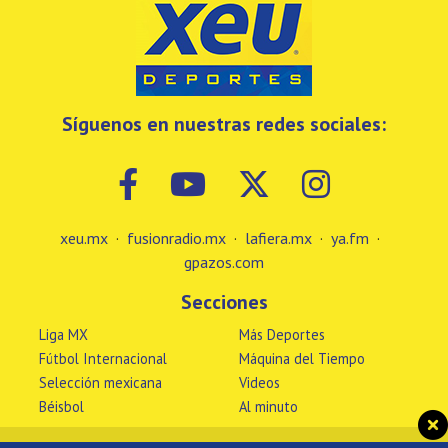
Síguenos en nuestras redes sociales:
xeu.mx
·
fusionradio.mx
·
lafiera.mx
·
ya.fm
·
gpazos.com
Secciones
Liga MX
Más Deportes
Fútbol Internacional
Máquina del Tiempo
Selección mexicana
Videos
Béisbol
Al minuto