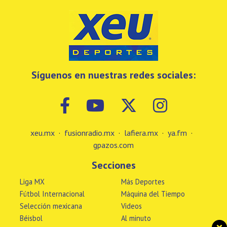
Síguenos en nuestras redes sociales:
xeu.mx
·
fusionradio.mx
·
lafiera.mx
·
ya.fm
·
gpazos.com
Secciones
Liga MX
Más Deportes
Fútbol Internacional
Máquina del Tiempo
Selección mexicana
Videos
Béisbol
Al minuto