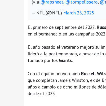
(via
@rapsheet
,
@tompelissero
,
@m
— NFL (@NFL)
March 25, 2025
El primero de septiembre del 2022,
Russ
en el permaneció en las campañas 2022 y
El año pasado el veterano mejoró su i
lideró a la postemporada, a pesar de lo 
tomado por los
Giants
.
Con el equipo neoyorquino
Russell Wil
que completan Jameis Winston, ex de Br
años a cambio de ocho millones de dóla
desde el 2023.