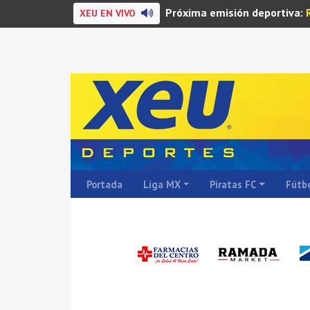
Próxima emisión deportiva:
XEU EN VIVO
Portada
Liga MX
Piratas FC
Fútbo