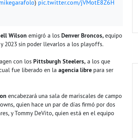
ikegarafolo
)
pic.twitter.com/jVMotE8Z6H
ell
Wilson
emigró a los
Denver Broncos,
equipo
 2023 sin poder llevarlos a los playoffs.
magen con los
Pittsburgh Steelers,
a los que
cual fue liberado en la
agencia libre
para ser
son
encabezará una sala de mariscales de campo
owns, quien hace un par de días firmó por dos
res, y Tommy DeVito, quien está en el equipo