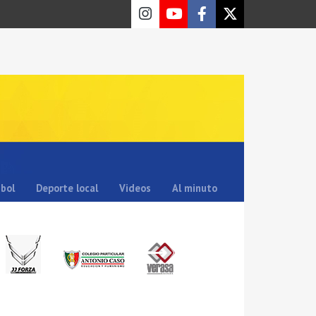
sbol
Deporte local
Videos
Al minuto