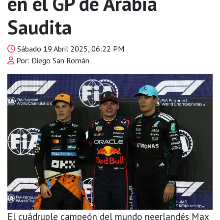
en el GP de Arabia
Saudita
Sábado 19 Abril 2025, 06:22 PM
Por: Diego San Román
El cuádruple campeón del mundo neerlandés Max