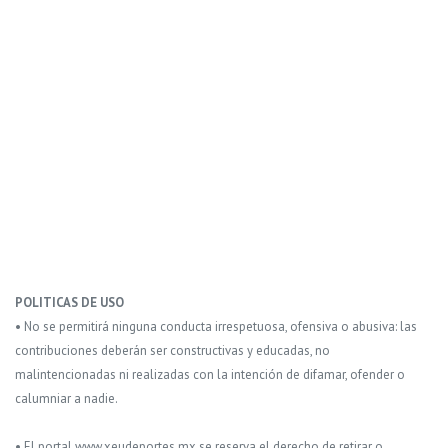
POLITICAS DE USO
• No se permitirá ninguna conducta irrespetuosa, ofensiva o abusiva: las
contribuciones deberán ser constructivas y educadas, no
malintencionadas ni realizadas con la intención de difamar, ofender o
calumniar a nadie.
• El portal www.xeudeportes.mx se reserva el derecho de retirar o