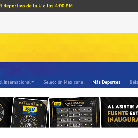
El deportivo de la U a las 4:00 PM
l Internacional
Selección Mexicana
Más Deportes
Béi