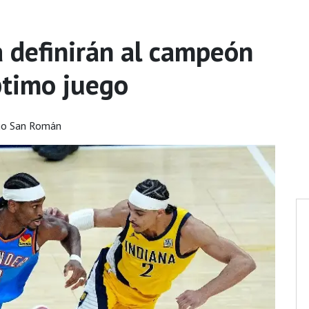
 definirán al campeón
ptimo juego
go San Román