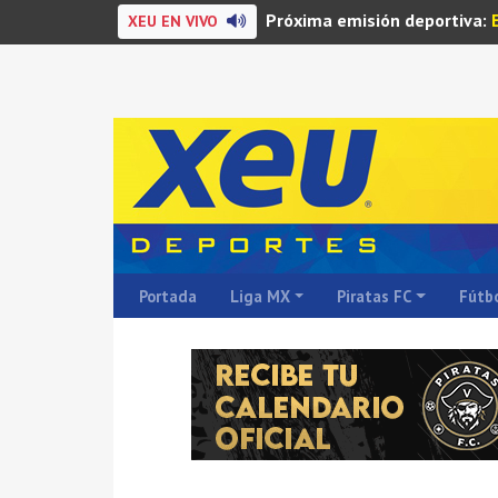
Próxima emisión deportiva:
XEU EN VIVO
Portada
Liga MX
Piratas FC
Fútbo