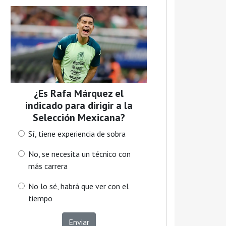
¿Es Rafa Márquez el
indicado para dirigir a la
Selección Mexicana?
Sí, tiene experiencia de sobra
No, se necesita un técnico con
más carrera
No lo sé, habrá que ver con el
tiempo
Enviar