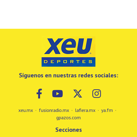
Síguenos en nuestras redes sociales:
xeu.mx
·
fusionradio.mx
·
lafiera.mx
·
ya.fm
·
gpazos.com
Secciones