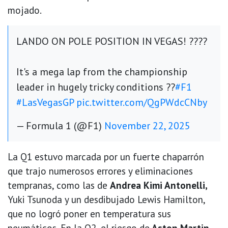
mojado.
LANDO ON POLE POSITION IN VEGAS! ????
It's a mega lap from the championship
leader in hugely tricky conditions ??
#F1
#LasVegasGP
pic.twitter.com/QgPWdcCNby
— Formula 1 (@F1)
November 22, 2025
La Q1 estuvo marcada por un fuerte chaparrón
que trajo numerosos errores y eliminaciones
tempranas, como las de
Andrea Kimi Antonelli,
Yuki Tsunoda y un desdibujado Lewis Hamilton,
que no logró poner en temperatura sus
neumáticos. En la Q2, el riesgo de
Aston Martin