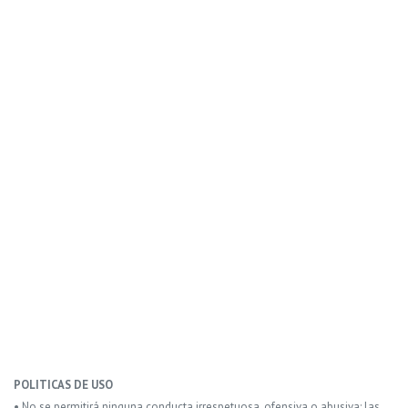
POLITICAS DE USO
• No se permitirá ninguna conducta irrespetuosa, ofensiva o abusiva: las