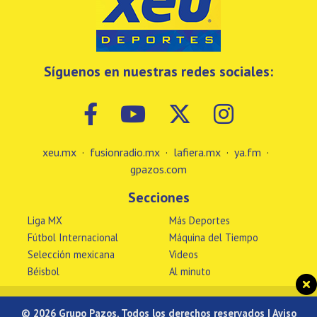
Síguenos en nuestras redes sociales:
xeu.mx
·
fusionradio.mx
·
lafiera.mx
·
ya.fm
·
gpazos.com
Secciones
Liga MX
Más Deportes
Fútbol Internacional
Máquina del Tiempo
Selección mexicana
Videos
Béisbol
Al minuto
© 2026 Grupo Pazos, Todos los derechos reservados |
Aviso