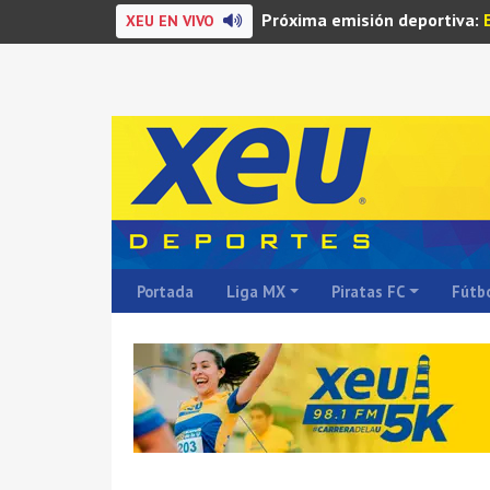
Próxima emisión deportiva:
XEU EN VIVO
Portada
Liga MX
Piratas FC
Fútbo