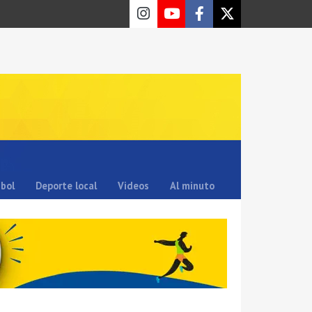
sbol
Deporte local
Videos
Al minuto