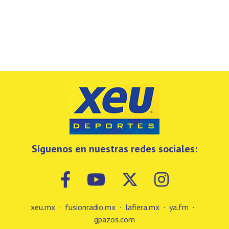
Síguenos en nuestras redes sociales:
xeu.mx
·
fusionradio.mx
·
lafiera.mx
·
ya.fm
·
gpazos.com