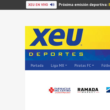
Próxima emisión deportiva:
XEU EN VIVO
Portada
Liga MX
Piratas FC
Fútbo