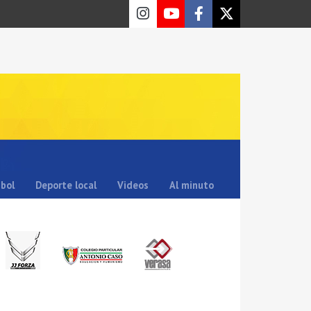
sbol
Deporte local
Videos
Al minuto