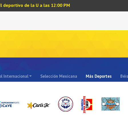
El deportivo de la U a las 12:00 PM
l Internacional
Selección Mexicana
Más Deportes
Béi