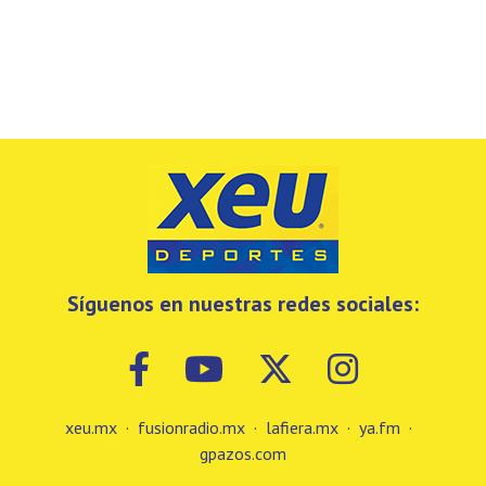
Síguenos en nuestras redes sociales:
xeu.mx
·
fusionradio.mx
·
lafiera.mx
·
ya.fm
·
gpazos.com