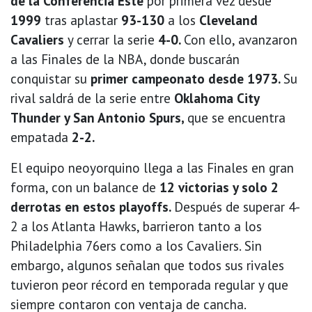
de la Conferencia Este
por primera vez desde
1999
tras aplastar
93-130
a los
Cleveland
Cavaliers
y cerrar la serie
4-0.
Con ello, avanzaron
a las Finales de la NBA, donde buscarán
conquistar su
primer campeonato desde 1973.
Su
rival saldrá de la serie entre
Oklahoma City
Thunder y San Antonio Spurs,
que se encuentra
empatada
2-2.
El equipo neoyorquino llega a las Finales en gran
forma, con un balance de
12 victorias y solo 2
derrotas en estos playoffs.
Después de superar 4-
2 a los Atlanta Hawks, barrieron tanto a los
Philadelphia 76ers como a los Cavaliers. Sin
embargo, algunos señalan que todos sus rivales
tuvieron peor récord en temporada regular y que
siempre contaron con ventaja de cancha.