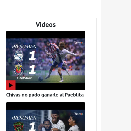
Videos
Chivas no pudo ganarle al Pueblita