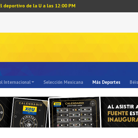
El deportivo de la U a las 12:00 PM
l Internacional
Selección Mexicana
Más Deportes
Béi