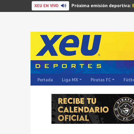
Próxima emisión deportiva:
XEU EN VIVO
Portada
Liga MX
Piratas FC
Fútbo