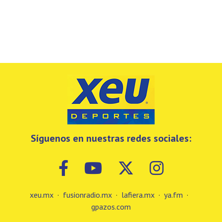
Síguenos en nuestras redes sociales:
xeu.mx
·
fusionradio.mx
·
lafiera.mx
·
ya.fm
·
gpazos.com