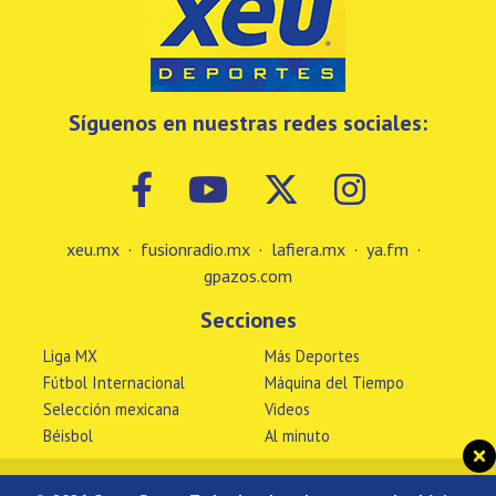
Síguenos en nuestras redes sociales:
xeu.mx
·
fusionradio.mx
·
lafiera.mx
·
ya.fm
·
gpazos.com
Secciones
Liga MX
Más Deportes
Fútbol Internacional
Máquina del Tiempo
Selección mexicana
Videos
Béisbol
Al minuto