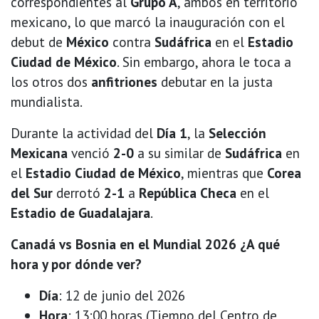
correspondientes al
Grupo A
, ambos en territorio
mexicano, lo que marcó la inauguración con el
debut de
México
contra
Sudáfrica
en el
Estadio
Ciudad de México
. Sin embargo, ahora le toca a
los otros dos
anfitriones
debutar en la justa
mundialista.
Durante la actividad del
Día 1
, la
Selección
Mexicana
venció
2-0
a su similar de
Sudáfrica
en
el
Estadio Ciudad de México
, mientras que
Corea
del Sur
derrotó
2-1
a
República Checa
en el
Estadio de Guadalajara
.
Canadá vs Bosnia en el Mundial 2026 ¿A qué
hora y por dónde ver?
Día
: 12 de junio del 2026
Hora
: 13:00 horas (Tiempo del Centro de