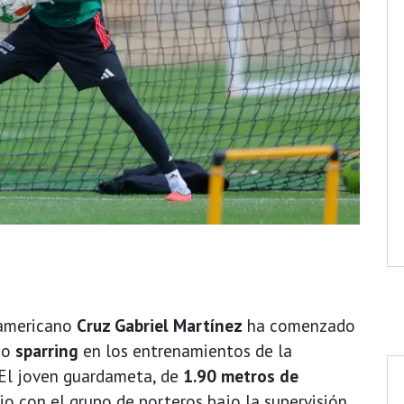
oamericano
Cruz Gabriel Martínez
ha comenzado
omo
sparring
en los entrenamientos de la
 El joven guardameta, de
1.90 metros de
ajo con el grupo de porteros bajo la supervisión