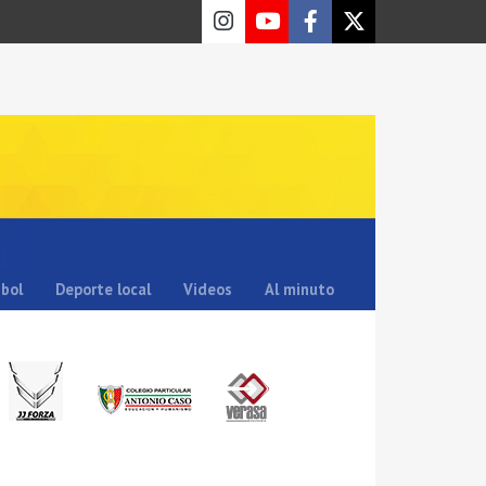
sbol
Deporte local
Videos
Al minuto