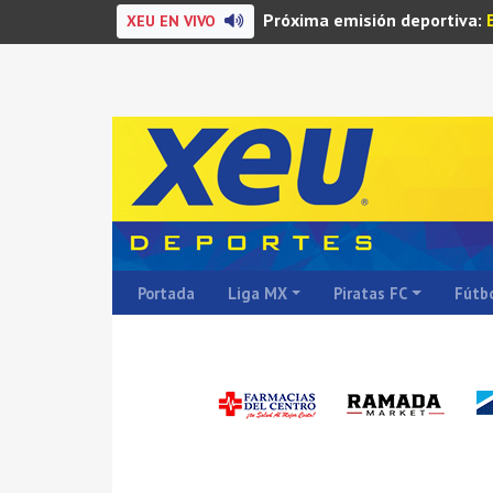
Próxima emisión deportiva:
XEU EN VIVO
Portada
Liga MX
Piratas FC
Fútbo