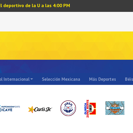
El deportivo de la U a las 4:00 PM
l Internacional
Selección Mexicana
Más Deportes
Béi