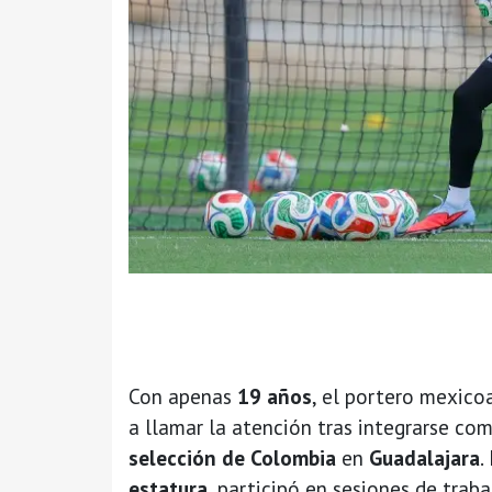
Con apenas
19 años
, el portero mexic
a llamar la atención tras integrarse c
selección de Colombia
en
Guadalajara
.
estatura
, participó en sesiones de trab