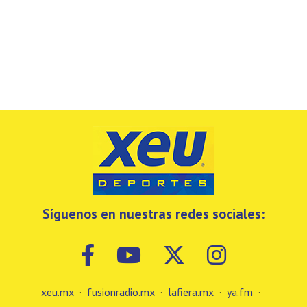
Síguenos en nuestras redes sociales:
xeu.mx
·
fusionradio.mx
·
lafiera.mx
·
ya.fm
·