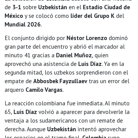
de
3-1
sobre
Uzbekistán
en el
Estadio Ciudad de
México
y se colocó como
líder del Grupo K
del
Mundial 2026
.
El conjunto dirigido por
Néstor Lorenzo
dominó
gran parte del encuentro y abrió el marcador al
minuto 41 gracias a
Daniel Muñoz
, quien
aprovechó una asistencia de
Luis Díaz
. Ya en la
segunda mitad, los uzbekos sorprendieron con el
empate de
Abbosbek Fayzullaev
tras un error del
arquero
Camilo Vargas
.
La reacción colombiana fue inmediata. Al minuto
65,
Luis Díaz
volvió a aparecer para devolverle la
ventaja a los sudamericanos con un remate de
derecha. Aunque
Uzbekistán
intentó aprovechar
los espacios en el tramo final,
Colombia
supo